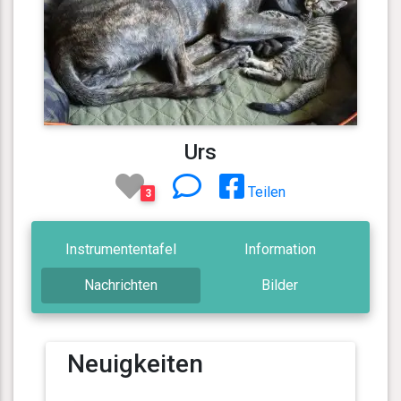
Urs
Teilen
3
Instrumententafel
Information
Nachrichten
Bilder
Neuigkeiten