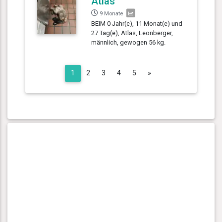
Atlas
9 Monate
BEIM 0 Jahr(e), 11 Monat(e) und
27 Tag(e), Atlas, Leonberger,
männlich, gewogen 56 kg.
Next
1
2
3
4
5
»