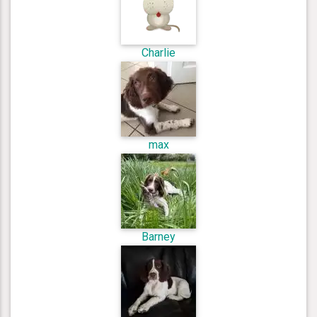
Charlie
max
Barney