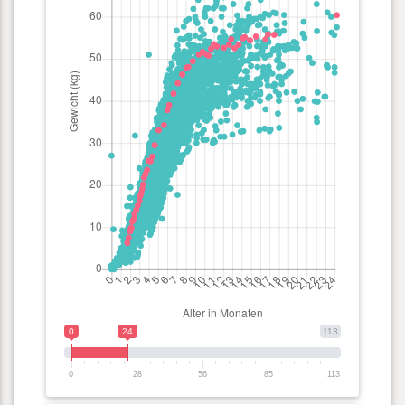
0
24
113
0
28
56
85
113