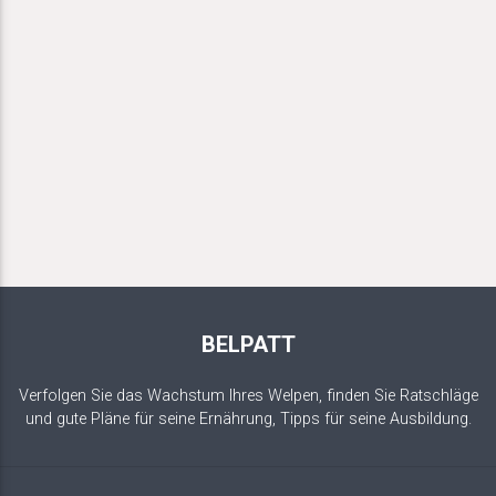
BELPATT
Verfolgen Sie das Wachstum Ihres Welpen, finden Sie Ratschläge
und gute Pläne für seine Ernährung, Tipps für seine Ausbildung.