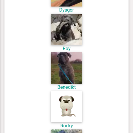
Dyagor
Roy
Benedikt
Rocky