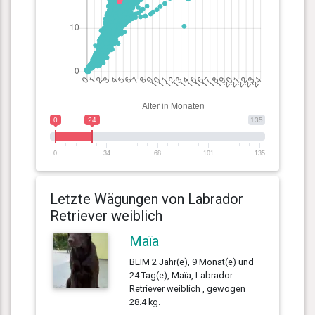
0
24
135
0
34
68
101
135
Letzte Wägungen von Labrador
Retriever weiblich
Maïa
BEIM 2 Jahr(e), 9 Monat(e) und
24 Tag(e), Maïa, Labrador
Retriever weiblich , gewogen
28.4 kg.