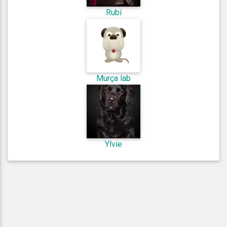
Rubí
Murça lab
Ylvie