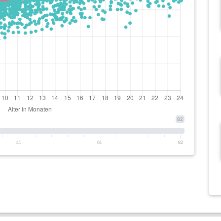
82
41
61
82