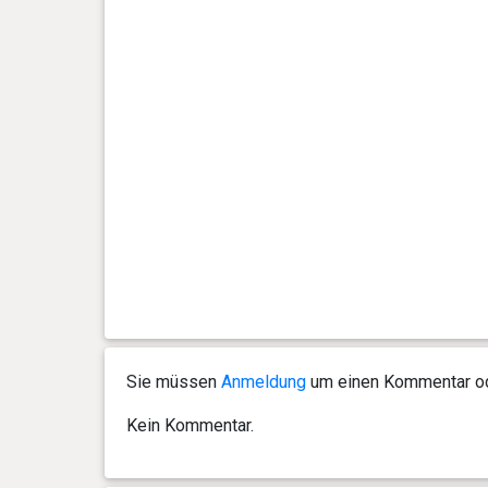
Tag(e)
0 Jahr(e), 5 Monat(e) und 13
22.7 kg
Tag(e)
0 Jahr(e), 5 Monat(e) und 4
21.5 kg
Tag(e)
0 Jahr(e), 4 Monat(e) und 28
20.5 kg
Tag(e)
0 Jahr(e), 4 Monat(e) und 18
19.5 kg
Tag(e)
Sie müssen
Anmeldung
um einen Kommentar ode
0 Jahr(e), 4 Monat(e) und 11
18.2 kg
Tag(e)
Kein Kommentar.
0 Jahr(e), 4 Monat(e) und 4
17 kg