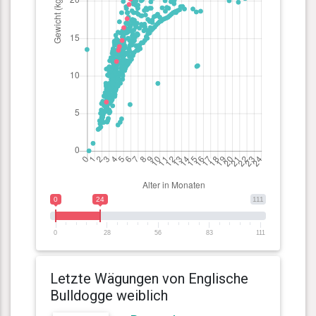
0
24
111
0
28
56
83
111
Letzte Wägungen von Englische
Bulldogge weiblich