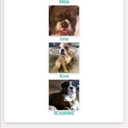
Mêla
Iona
Kora
ROXANNE