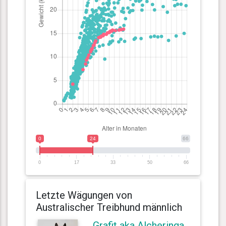
0
24
66
0
17
33
50
66
Letzte Wägungen von
Australischer Treibhund männlich
Grafit aka Alcheringa