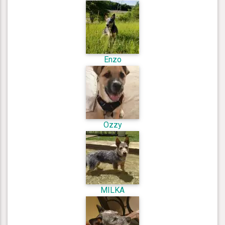
Enzo
Ozzy
MILKA