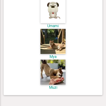
Umami
Mya
Muzi