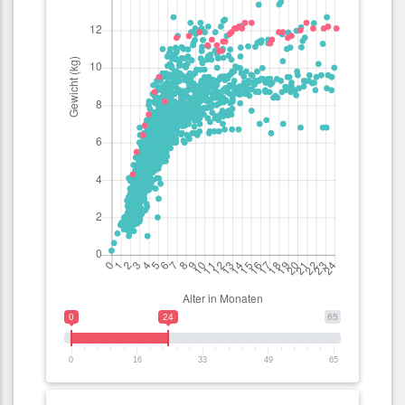
0
24
65
0
16
33
49
65