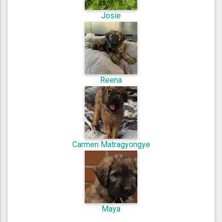
Josie
Reena
Carmen Matragyongye
Maya