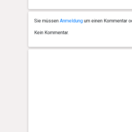
0 Jahr(e), 2 Monat(e) und 15
9.35 kg
Tag(e)
Sie müssen
Anmeldung
um einen Kommentar ode
0 Jahr(e), 2 Monat(e) und 13
8.6 kg
Tag(e)
Kein Kommentar.
0 Jahr(e), 2 Monat(e) und 8
6.6 kg
Tag(e)