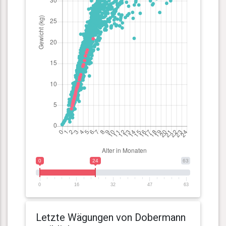
0
24
63
0
16
32
47
63
Letzte Wägungen von Dobermann