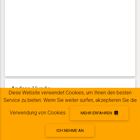
Andere Hunde:
Diese Website verwendet Cookies, um Ihnen den besten
Unten sind andere Hunde mit ähnlichen Eigenschaften.
Service zu bieten. Wenn Sie weiter surfen, akzeptieren Sie die
Sie können auch mit anderen registrierten Hunden
Verwendung von Cookies.
vergleichen, indem Sie durchführen
eine Suche
.
MEHR ERFAHREN
ICH NEHME AN