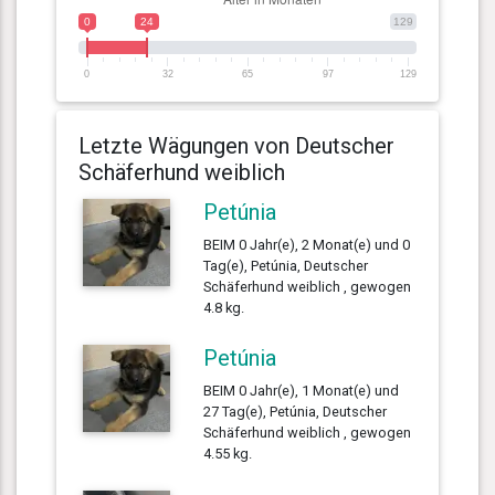
0
24
129
0
32
65
97
129
Letzte Wägungen von Deutscher
Schäferhund weiblich
Petúnia
BEIM 0 Jahr(e), 2 Monat(e) und 0
Tag(e), Petúnia, Deutscher
Schäferhund weiblich , gewogen
4.8 kg.
Petúnia
BEIM 0 Jahr(e), 1 Monat(e) und
27 Tag(e), Petúnia, Deutscher
Schäferhund weiblich , gewogen
4.55 kg.