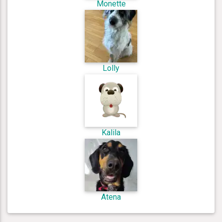
Monette
Lolly
Kalila
Atena