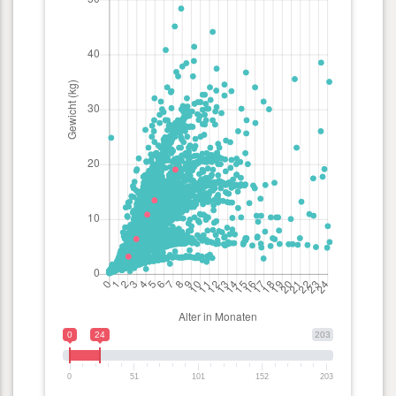
0
24
203
0
51
101
152
203