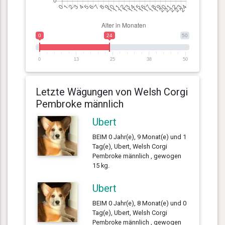
0
24
50
0
13
25
38
50
Letzte Wägungen von Welsh Corgi
Pembroke männlich
Ubert
BEIM 0 Jahr(e), 9 Monat(e) und 1
Tag(e), Ubert, Welsh Corgi
Pembroke männlich , gewogen
15 kg.
Ubert
BEIM 0 Jahr(e), 8 Monat(e) und 0
Tag(e), Ubert, Welsh Corgi
Pembroke männlich , gewogen