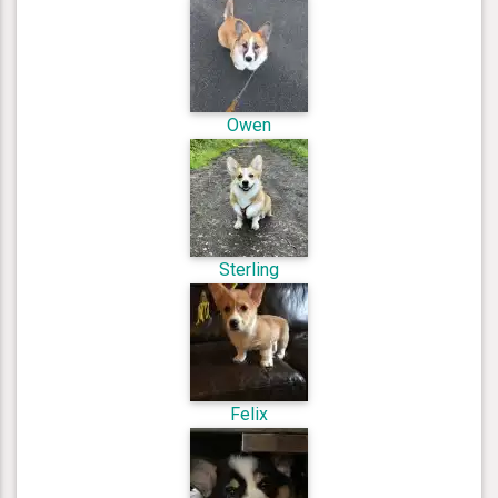
Owen
Sterling
Felix