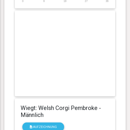
0
9
18
27
36
Wiegt: Welsh Corgi Pembroke -
Männlich
AUFZEICHNUNG