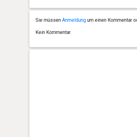
0 Jahr(e), 2 Monat(e) und 16
14.38
Tag(e)
kg
Sie müssen
Anmeldung
um einen Kommentar ode
0 Jahr(e), 2 Monat(e) und 10
12.66
Kein Kommentar.
Tag(e)
kg
0 Jahr(e), 2 Monat(e) und 6
11.79
Tag(e)
kg