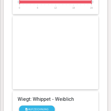
0
6
12
18
24
Wiegt: Whippet - Weiblich
AUFZEICHNUNG