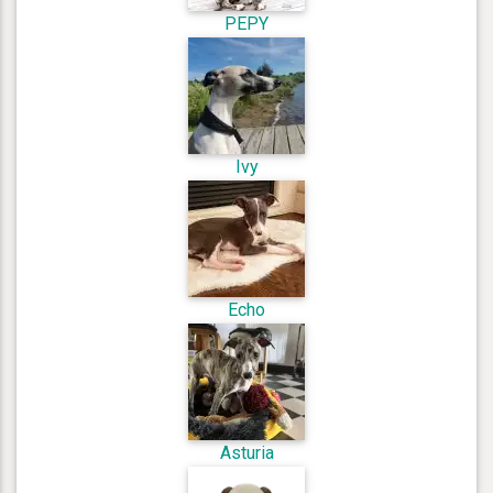
PEPY
Ivy
Echo
Asturia