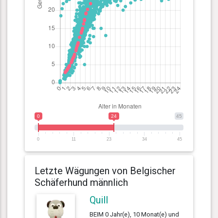
0
24
45
0
11
23
34
45
Letzte Wägungen von Belgischer
Schäferhund männlich
Quill
BEIM 0 Jahr(e), 10 Monat(e) und