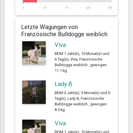
0
40
79
119
158
Letzte Wägungen von
Französische Bulldogge weiblich
Viva
BEIM 1 Jahr(e), 10 Monat(e) und
6 Tag(e), Viva, Französische
Bulldogge weiblich , gewogen
11.1 kg.
Lady B
BEIM 0 Jahr(e), 5 Monat(e) und 0
Tag(e), Lady B, Französische
Bulldogge weiblich , gewogen
8.5 kg.
Viva
BEIM 1 Jahr(e), 10 Monat(e) und