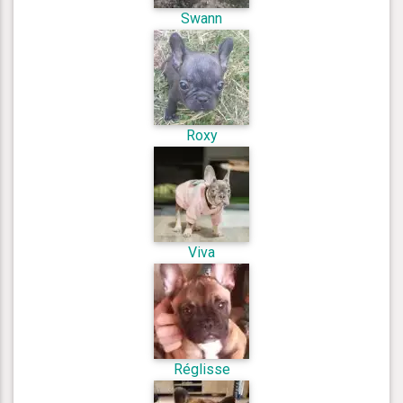
Swann
Roxy
Viva
Réglisse