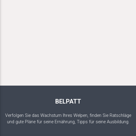
BELPATT
Verfolgen Sie das Wachstum Ihres Welpen, finden Sie Ratschläge
und gute Pläne für seine Ernährung, Tipps für seine Ausbildung.