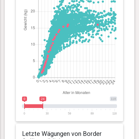
0
24
118
0
30
59
89
118
Letzte Wägungen von Border