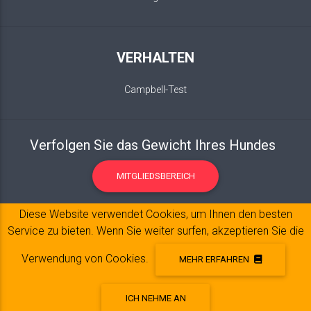
VERHALTEN
Campbell-Test
Verfolgen Sie das Gewicht Ihres Hundes
MITGLIEDSBEREICH
Diese Website verwendet Cookies, um Ihnen den besten
Service zu bieten. Wenn Sie weiter surfen, akzeptieren Sie die
Verwendung von Cookies.
MEHR ERFAHREN
ICH NEHME AN
Impressum
© 2017-2020 Copyright:
belpatt.fr