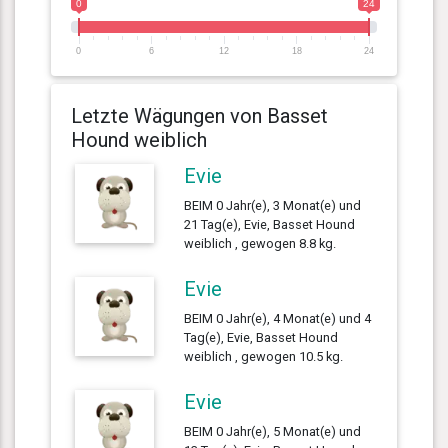
0
24
0
6
12
18
24
Letzte Wägungen von Basset
Hound weiblich
Evie
BEIM 0 Jahr(e), 3 Monat(e) und
21 Tag(e), Evie, Basset Hound
weiblich , gewogen 8.8 kg.
Evie
BEIM 0 Jahr(e), 4 Monat(e) und 4
Tag(e), Evie, Basset Hound
weiblich , gewogen 10.5 kg.
Evie
BEIM 0 Jahr(e), 5 Monat(e) und