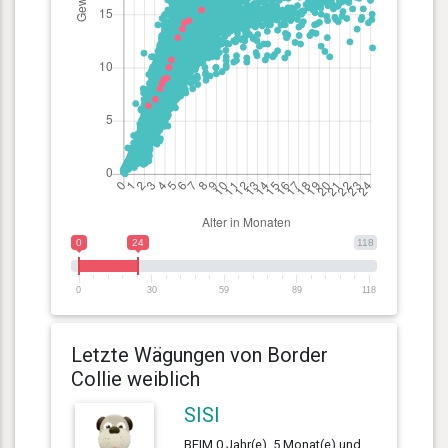
0
24
118
0
30
59
89
118
Letzte Wägungen von Border
Collie weiblich
SISI
BEIM 0 Jahr(e), 5 Monat(e) und