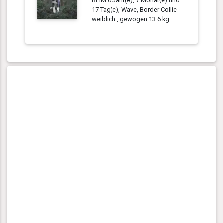
BEIM 0 Jahr(e), 7 Monat(e) und
17 Tag(e), Wave, Border Collie
weiblich , gewogen 13.6 kg.