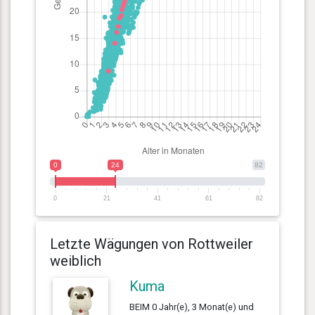
0
24
82
0
21
41
61
82
Letzte Wägungen von Rottweiler
weiblich
Kuma
BEIM 0 Jahr(e), 3 Monat(e) und