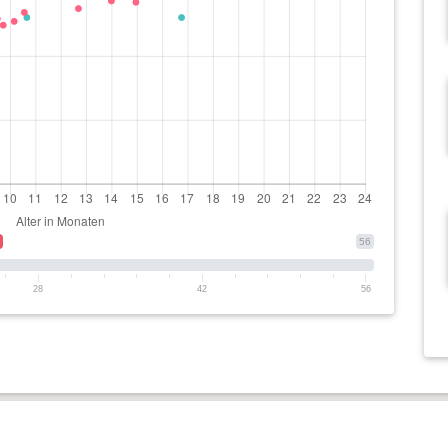
56
28
42
56