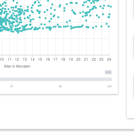
106
53
80
106