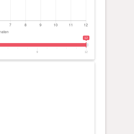
12
9
12