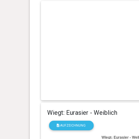
Tag(e)
0 Jahr(e), 3 Monat(e) und 19
11.3 kg
Tag(e)
0 Jahr(e), 3 Monat(e) und 3
9.4 kg
Tag(e)
0 Jahr(e), 2 Monat(e) und 3
5.45 kg
Tag(e)
Wiegt: Eurasier - Weiblich
AUFZEICHNUNG