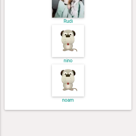
Rudi
nino
noam