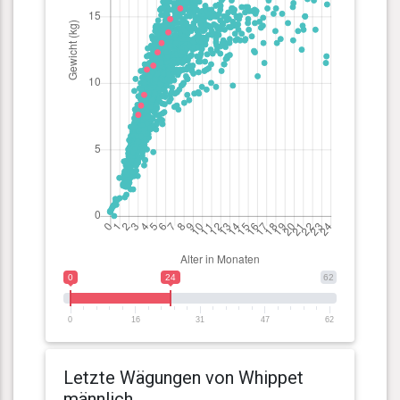
0
24
62
0
16
31
47
62
Letzte Wägungen von Whippet
männlich