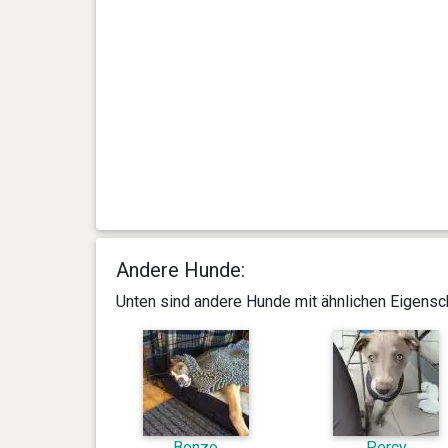
Tag(e)
0 Jahr(e), 2 Monat(e) und 14
4.5 kg
Tag(e)
0 Jahr(e), 2 Monat(e) und 11
4.25 kg
Tag(e)
0 Jahr(e), 2 Monat(e) und 5
3.65 kg
Tag(e)
Andere Hunde:
Unten sind andere Hunde mit ähnlichen Eigensch
Bonzo
Percy