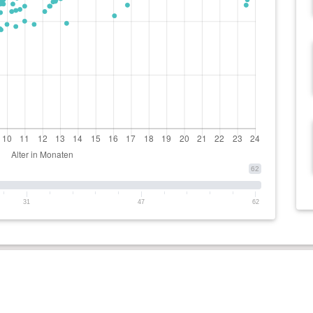
62
31
47
62