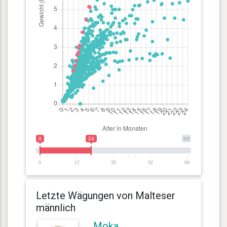
0
24
69
0
17
35
52
69
Letzte Wägungen von Malteser
männlich
Moka