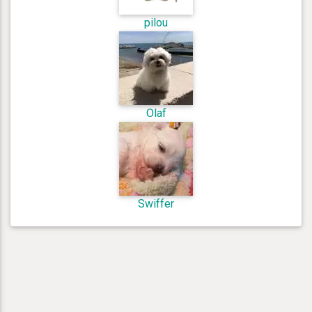
pilou
Olaf
Swiffer