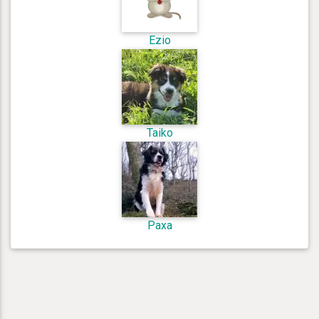
Ezio
Taiko
Paxa