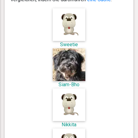
Sweetie
Siam-Bho
Nikkita