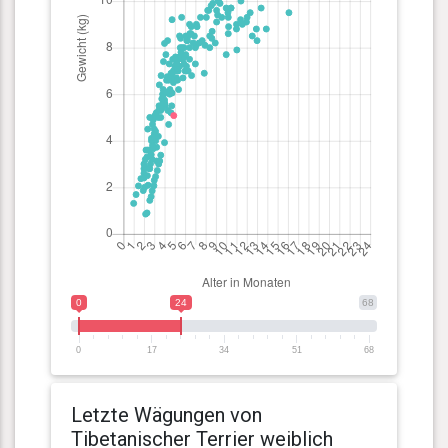
0
24
68
0
17
34
51
68
Letzte Wägungen von
Tibetanischer Terrier weiblich