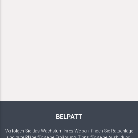
BELPATT
Verfolgen Sie das Wachstum Ihres Welpen, finden Sie Ratschläge
und gute Pläne für seine Ernährung, Tipps für seine Ausbildung.