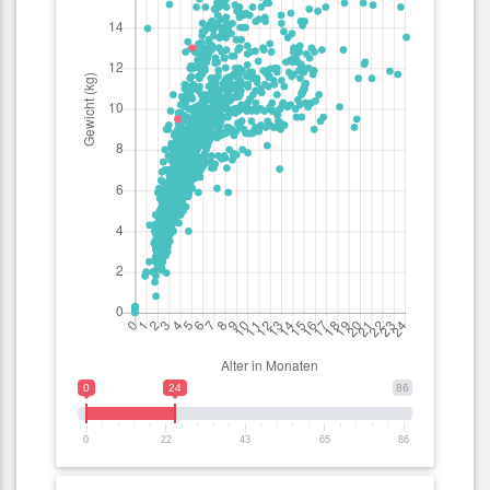
0
24
86
0
22
43
65
86