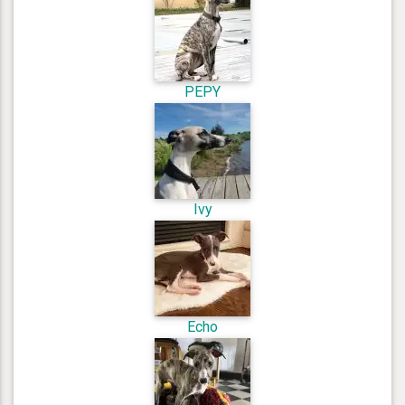
PEPY
Ivy
Echo