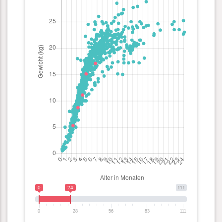
0
24
111
0
28
56
83
111