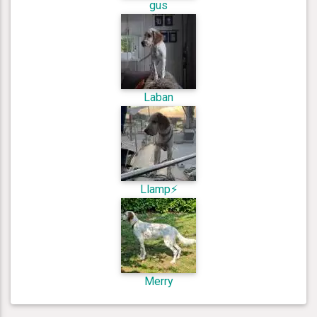
gus
Laban
Llamp⚡️
Merry