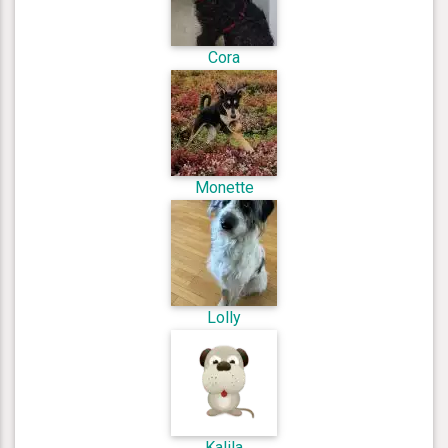
Cora
Monette
Lolly
Kalila