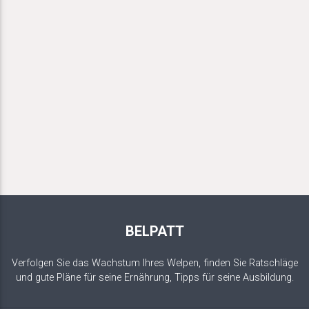
BELPATT
Verfolgen Sie das Wachstum Ihres Welpen, finden Sie Ratschläge
und gute Pläne für seine Ernährung, Tipps für seine Ausbildung.