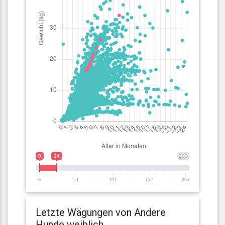
0
24
203
0
51
101
152
203
Letzte Wägungen von Andere
Hunde weiblich