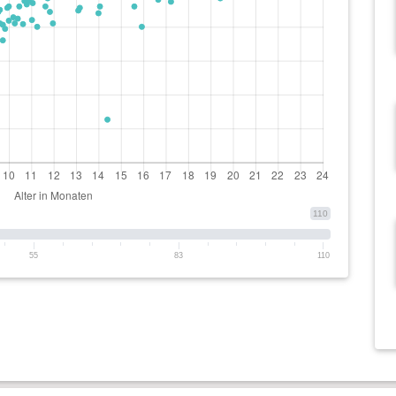
110
55
83
110