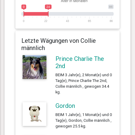
0
24
86
0
22
43
65
86
Letzte Wägungen von Collie
männlich
Prince Charlie The
2nd
BEIM 3 Jahr(e), 2 Monat(e) und 0
Tag(e), Prince Charlie The 2nd,
Collie männlich , gewogen 34.4
kg.
Gordon
BEIM 1 Jahr(e), 1 Monat(e) und 0
Tag(e), Gordon, Collie männlich ,
gewogen 25.5 kg.