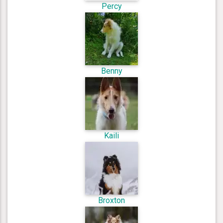
Percy
Benny
Kaili
Broxton