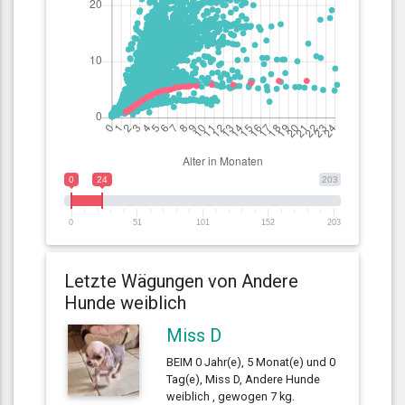
0
24
203
0
51
101
152
203
Letzte Wägungen von Andere
Hunde weiblich
Miss D
BEIM 0 Jahr(e), 5 Monat(e) und 0
Tag(e), Miss D, Andere Hunde
weiblich , gewogen 7 kg.