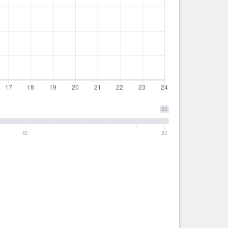
83
62
83