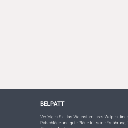
BELPATT
Verfolgen Sie das Wachstum Ihres Welpen, finde
Ratschläge und gute Pläne für seine Ernährung,