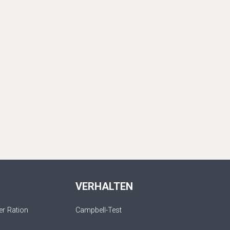
VERHALTEN
r Ration
Campbell-Test