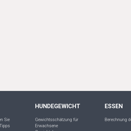
HUNDEGEWICHT
ESSEN
n Sie
Gewichtsschätzung für
Berechnung de
 Tipps
Erwachsene