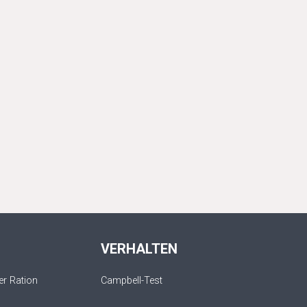
VERHALTEN
r Ration
Campbell-Test