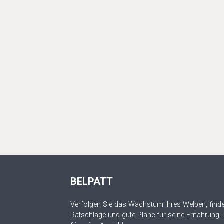
BELPATT
Verfolgen Sie das Wachstum Ihres Welpen, finde
Ratschläge und gute Pläne für seine Ernährung,