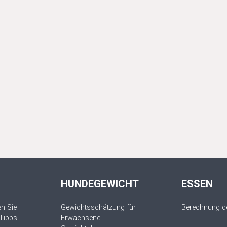
HUNDEGEWICHT
ESSEN
n Sie
Gewichtsschätzung für
Berechnung de
 Tipps
Erwachsene