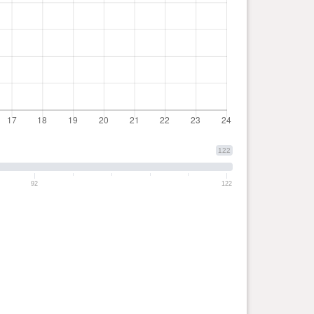
122
92
122