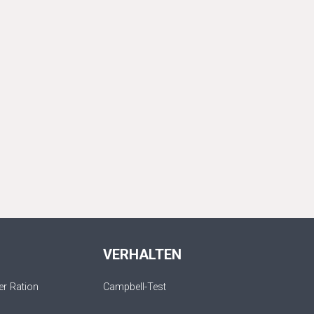
VERHALTEN
r Ration
Campbell-Test