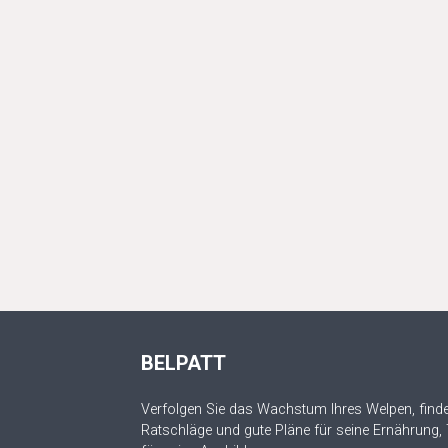
BELPATT
Verfolgen Sie das Wachstum Ihres Welpen, finde
Ratschläge und gute Pläne für seine Ernährung,