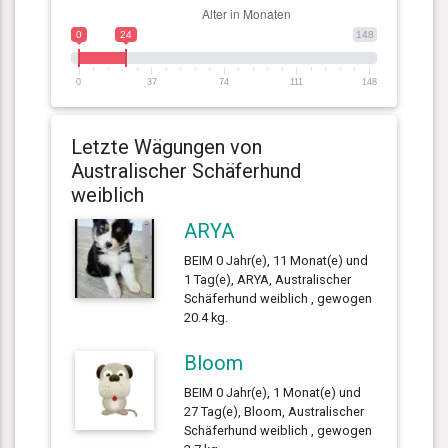
0
24
148
0
37
74
111
148
Letzte Wägungen von
Australischer Schäferhund
weiblich
ARYA
BEIM 0 Jahr(e), 11 Monat(e) und
1 Tag(e), ARYA, Australischer
Schäferhund weiblich , gewogen
20.4 kg.
Bloom
BEIM 0 Jahr(e), 1 Monat(e) und
27 Tag(e), Bloom, Australischer
Schäferhund weiblich , gewogen