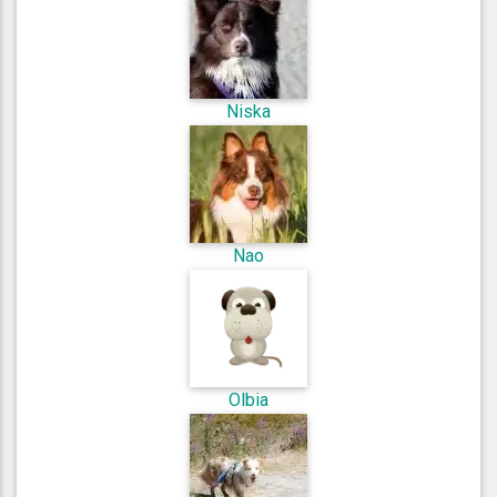
Niska
Nao
Olbia