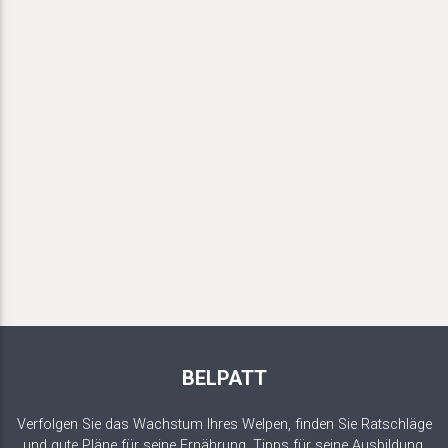
BELPATT
Verfolgen Sie das Wachstum Ihres Welpen, finden Sie Ratschläge
und gute Pläne für seine Ernährung, Tipps für seine Ausbildung.