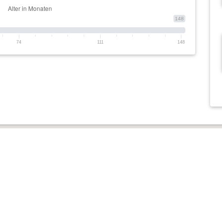
148
74
111
148