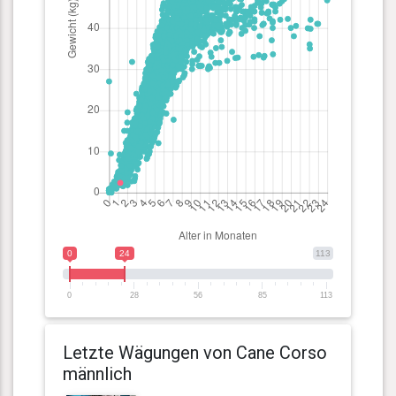
0
24
113
0
28
56
85
113
Letzte Wägungen von Cane Corso
männlich