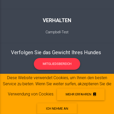
VERHALTEN
Campbell-Test
Verfolgen Sie das Gewicht Ihres Hundes
MITGLIEDSBEREICH
Diese Website verwendet Cookies, um Ihnen den besten
Service zu bieten. Wenn Sie weiter surfen, akzeptieren Sie die
Verwendung von Cookies.
MEHR ERFAHREN
ICH NEHME AN
Impressum
© 2017-2020 Copyright:
belpatt.fr