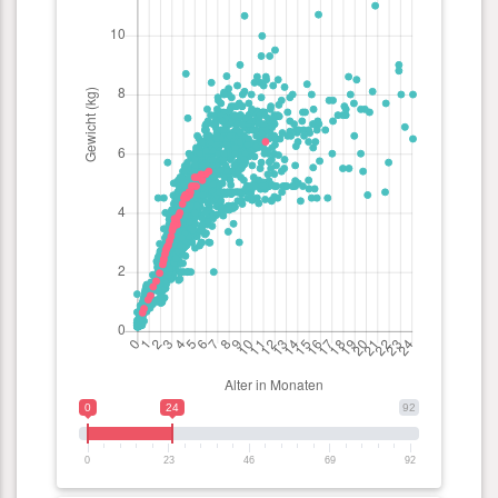
0
24
92
0
23
46
69
92