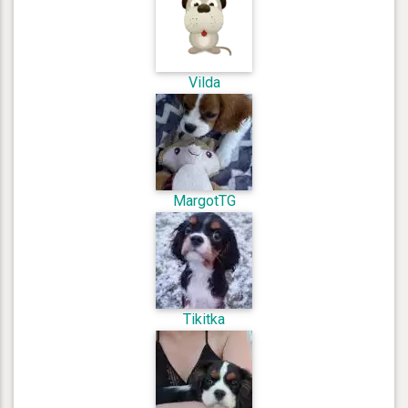
Vilda
MargotTG
Tikitka