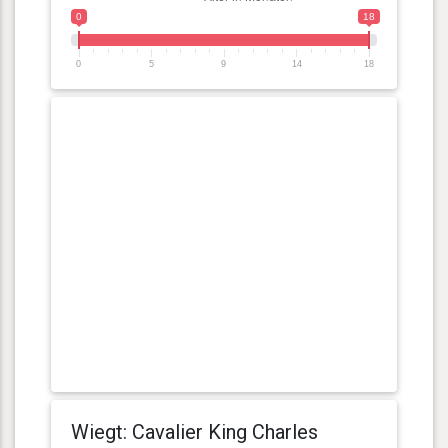
0
18
0
5
9
14
18
Wiegt: Cavalier King Charles