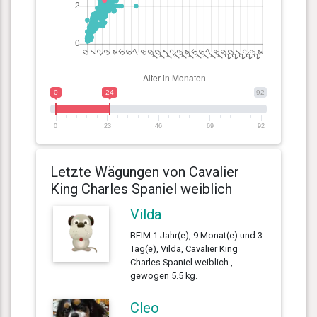
0
24
92
0
23
46
69
92
Letzte Wägungen von Cavalier
King Charles Spaniel weiblich
Vilda
BEIM 1 Jahr(e), 9 Monat(e) und 3
Tag(e), Vilda, Cavalier King
Charles Spaniel weiblich ,
gewogen 5.5 kg.
Cleo