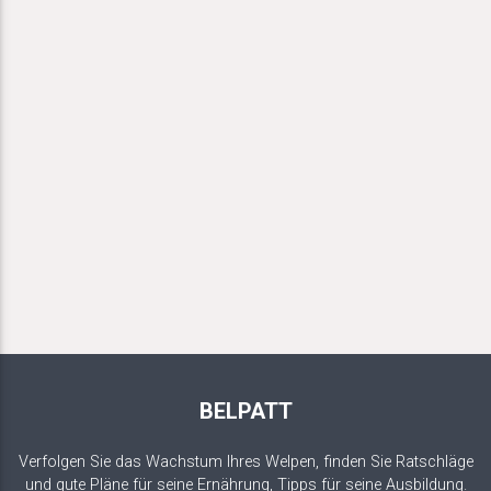
BELPATT
Verfolgen Sie das Wachstum Ihres Welpen, finden Sie Ratschläge
und gute Pläne für seine Ernährung, Tipps für seine Ausbildung.