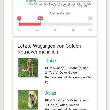
0
24
82
0
21
41
61
82
Letzte Wägungen von Golden
Retriever männlich
Duke
BEIM 5 Jahr(e), 1 Monat(e) und
21 Tag(e), Duke, Golden
Retriever männlich , gewogen 36
kg.
Atlas
BEIM 5 Jahr(e), 5 Monat(e) und
10 Tag(e), Atlas, Golden
Retriever männlich , gewogen