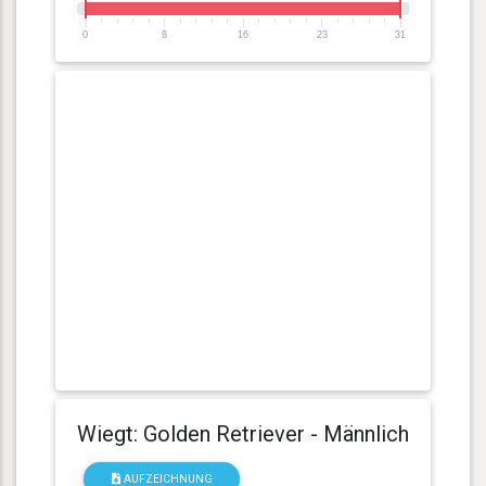
0
8
16
23
31
Wiegt: Golden Retriever - Männlich
AUFZEICHNUNG