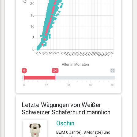
0
24
69
0
17
35
52
69
Letzte Wägungen von Weißer
Schweizer Schäferhund männlich
Oschin
BEIM 0 Jahr(e), 8 Monat(e) und