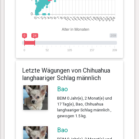
0
24
209
0
52
105
157
209
Letzte Wägungen von Chihuahua
langhaariger Schlag männlich
Bao
BEIM 0 Jahr(e), 2 Monat(e) und
17 Tag(e), Bao, Chihuahua
langhaariger Schlag männlich ,
gewogen 1.5 kg.
Bao