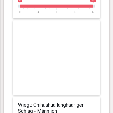
0
17
0
4
9
13
17
Wiegt: Chihuahua langhaariger
Schlag - Männlich