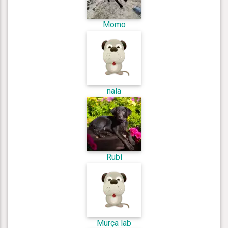
Momo
nala
Rubí
Murça lab