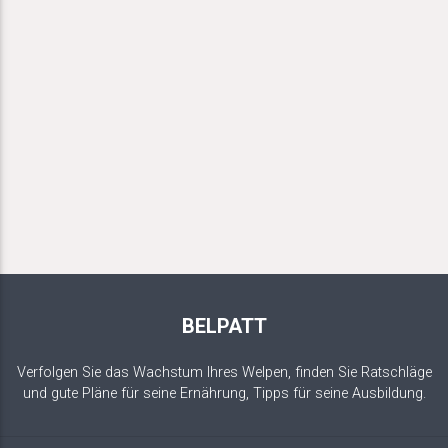
BELPATT
Verfolgen Sie das Wachstum Ihres Welpen, finden Sie Ratschläge
und gute Pläne für seine Ernährung, Tipps für seine Ausbildung.