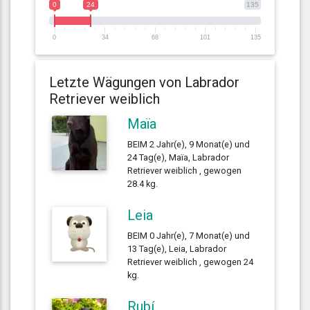
0
24
135
0
34
68
101
135
Letzte Wägungen von Labrador
Retriever weiblich
Maïa
BEIM 2 Jahr(e), 9 Monat(e) und
24 Tag(e), Maïa, Labrador
Retriever weiblich , gewogen
28.4 kg.
Leia
BEIM 0 Jahr(e), 7 Monat(e) und
13 Tag(e), Leia, Labrador
Retriever weiblich , gewogen 24
kg.
Rubí